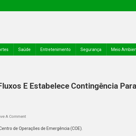
rtes
Saúde
Entretenimento
Segurança
Meio Ambie
Fluxos E Estabelece Contingência Par
ave A Comment
 Centro de Operações de Emergência (COE).