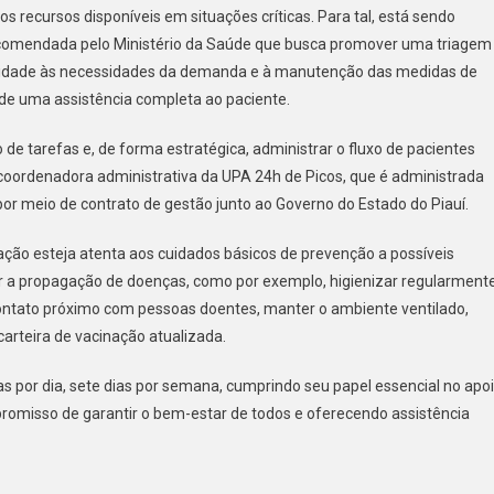
s recursos disponíveis em situações críticas. Para tal, está sendo
ecomendada pelo Ministério da Saúde que busca promover uma triagem
 unidade às necessidades da demanda e à manutenção das medidas de
 de uma assistência completa ao paciente.
 de tarefas e, de forma estratégica, administrar o fluxo de pacientes
a coordenadora administrativa da UPA 24h de Picos, que é administrada
r meio de contrato de gestão junto ao Governo do Estado do Piauí.
ação esteja atenta aos cuidados básicos de prevenção a possíveis
r a propagação de doenças, como por exemplo, higienizar regularment
ar contato próximo com pessoas doentes, manter o ambiente ventilado,
carteira de vacinação atualizada.
s por dia, sete dias por semana, cumprindo seu papel essencial no apo
promisso de garantir o bem-estar de todos e oferecendo assistência