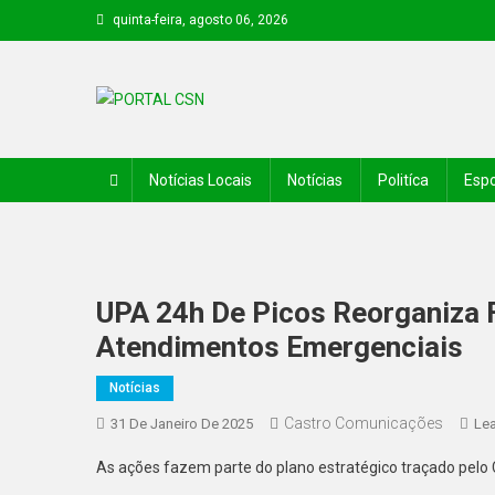
quinta-feira, agosto 06, 2026
PORTAL CSN
Informações de Canto do Buriti e região
Notícias Locais
Notícias
Politíca
Espo
UPA 24h De Picos Reorganiza 
Atendimentos Emergenciais
Notícias
Castro Comunicações
31 De Janeiro De 2025
Le
As ações fazem parte do plano estratégico traçado pelo