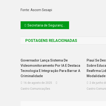
Fonte: Ascom Sesapi
Secretaria de Segurança implanta sistema E-Gestor para monitoramento estratégico
POSTAGENS RELACIONADAS
Governador Lança Sistema De
Piauí Se De
Videomonitoramento Por IA E Destaca
Sobre Educa
Tecnologia E Integração Para Barrar A
Reafirma Li
Criminalidade
Modalidade
16 de agosto de 2025
2 de junho 
Castro Comunicações
Castro Comun