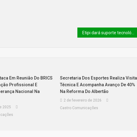
Etipi dará suporte tecnológico para a primeira IA com base de dados 100% em português
staca Em Reunião Do BRICS
Secretaria Dos Esportes Realiza Visit
ção Profissional E
Técnica E Acompanha Avanço De 40%
derança Nacional Na
Na Reforma Do Albertão
2 de fevereiro de 2026
de 2025
Castro Comunicações
icações