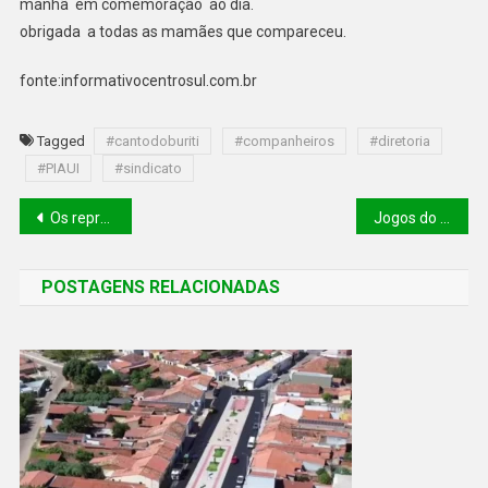
manhã em comemoração ao dia.
obrigada a todas as mamães que compareceu.
fonte:informativocentrosul.com.br
Tagged
#cantodoburiti
#companheiros
#diretoria
#PIAUI
#sindicato
Os representantes do movimento CDB de futuro, estiveram com o governador Rafael Fonteles e o senador Marcelo Castro
Jogos do campeonato Piauiense são investigados por suspeita de manipulação de resultados
POSTAGENS RELACIONADAS