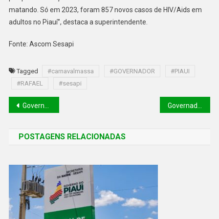
matando. Só em 2023, foram 857 novos casos de HIV/Aids em
adultos no Piauí”, destaca a superintendente.
Fonte: Ascom Sesapi
Tagged
#carnavalmassa
#GOVERNADOR
#PIAUI
#RAFAEL
#sesapi
Governo e Secretaria das Mulheres oficializam campanha de carnaval
Governador assina termo de cooperação para cursos voltados à agricultura em Uruçuí e Sebastião Leal
POSTAGENS RELACIONADAS