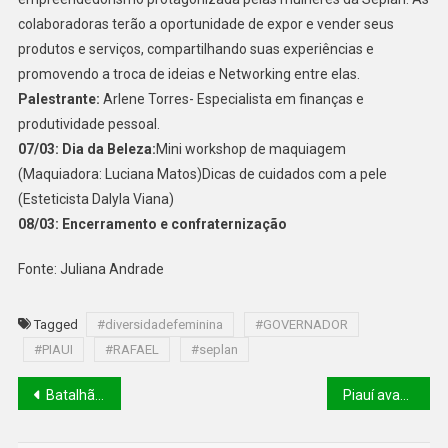
colaboradoras terão a oportunidade de expor e vender seus
produtos e serviços, compartilhando suas experiências e
promovendo a troca de ideias e Networking entre elas.
Palestrante:
Arlene Torres- Especialista em finanças e
produtividade pessoal.
07/03: Dia da Beleza:
Mini workshop de maquiagem
(Maquiadora: Luciana Matos)Dicas de cuidados com a pele
(Esteticista Dalyla Viana)
08/03: Encerramento e confraternização
Fonte: Juliana Andrade
Tagged
#diversidadefeminina
#GOVERNADOR
#PIAUI
#RAFAEL
#seplan
Batalhão Ambiental apreende 50 aves silvestres na cidade de União.
Piauí avança para alcançar status livre da aftosa sem vacinação