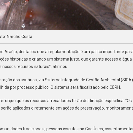
oto: Narcílio Costa
iphe Araújo, destacou que a regulamentação é um passo importante par
rções históricas e criando um sistema justo, que garante acesso à água
 nossos recursos naturais”, afirmou.
aração dos usuários, via Sistema Integrado de Gestão Ambiental (SIGA)
hida por processo público. O sistema será fiscalizado pelo CERH.
reforçou que os recursos arrecadados terão destinação específica. “Os
s e serão aplicados diretamente em ações de preservação, monitoramen
 comunidades tradicionais, pessoas inscritas no CadÚnico, assentamento