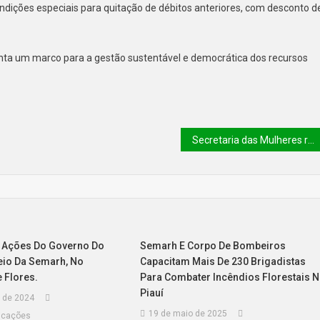
dições especiais para quitação de débitos anteriores, com desconto d
nta um marco para a gestão sustentável e democrática dos recursos
Secretaria das Mulheres recebe representante da UNFPA para fortalecer ações de proteção às mulheres
 Ações Do Governo Do
Semarh E Corpo De Bombeiros
Meio Da Semarh, No
Capacitam Mais De 230 Brigadistas
 Flores.
Para Combater Incêndios Florestais 
Piauí
 de 2024
19 de maio de 2025
icações