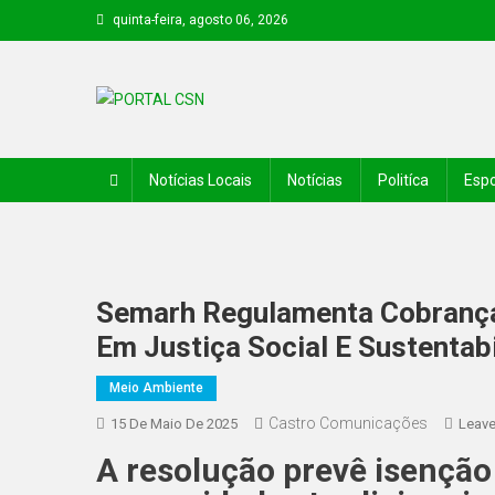
quinta-feira, agosto 06, 2026
PORTAL CSN
Informações de Canto do Buriti e região
Notícias Locais
Notícias
Politíca
Espo
Semarh Regulamenta Cobrança
Em Justiça Social E Sustentab
Meio Ambiente
Castro Comunicações
15 De Maio De 2025
Leav
A resolução prevê isenção 