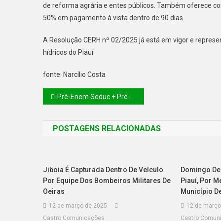
de reforma agrária e entes públicos. Também oferece con
50% em pagamento à vista dentro de 90 dias.
A Resolução CERH nº 02/2025 já está em vigor e represe
hídricos do Piauí.
fonte: Narcílio Costa
Pré-Enem Seduc + Pré-Saeb: 1.600 estudantes participam de revisão nesta sexta (16) e sábado (17) em Oeiras e Valença
POSTAGENS RELACIONADAS
Jiboia É Capturada Dentro De Veículo
Domingo De
Por Equipe Dos Bombeiros Militares De
Piauí, Por 
Oeiras
Município De
12 de março de 2025
12 de março
Castro Comunicações
Castro Comun