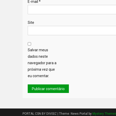
E-mail
*
Site
Salvar meus
dados neste
navegador para a
próxima vez que
eu comentar.
PORTAL CSN BY DIVISIZ
|
Theme: News Portal by
Mystery Theme