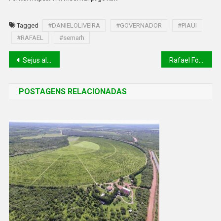
Tagged
#DANIELOLIVEIRA
#GOVERNADOR
#PIAUI
#RAFAEL
#semarh
Sejus altera prazo e inscrições do concurso para policial penal iniciam nesta terça (12)
Rafael Fonteles firma parceria com maior hub de pesquisa e inovação em biotecnologia da Índia
POSTAGENS RELACIONADAS