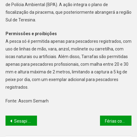
de Polícia Ambiental (BPA). A ação integra o plano de
fiscalização da piracema, que posteriormente abrangerá a região
Sul de Teresina.
Permissões e proibições
A pesca só é permitida apenas para pescadores registrados, com
uso de linhas de mão, vara, anzol, molinete ou carretilha, com
iscas naturais ou artificiais. Além disso, Tarrafas são permitidas
apenas para pescadores profissionais, com malha entre 20 e 30
mm e altura máxima de 2 metros, limitando a captura a 5 kg de
peixe por dia, com um exemplar adicional para pescadores
registrados.
Fonte: Ascom Semarh
Sesapi e Prefeitura de Picos instalam Comitê de Operações Emergenciais e elaboram plano de ação para enfrentar enchentes
Férias com Esporte: Atividades esportivas e de lazer movimentam o litoral piauiense no fim de semana