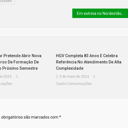
SEMAR
Em estreia no Nordestão, Fluminense/PI fica no empate sem gols contra o CSA-AL
tar Pretende Abrir Nova
HGV Completa 83 Anos E Celebra
urso De Formação De
Referência No Atendimento De Alta
o Próximo Semestre
Complexidade
de 2024
3 de maio de 2024
icações
Castro Comunicações
obrigatórios são marcados com
*