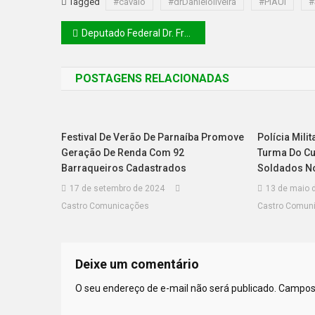
Tagged
#cavalo
#drDanieloliveira
#PIAUI
#
Deputado Federal Dr. Francisco Costa defende curso de medicina para o campos de Floriano
POSTAGENS RELACIONADAS
Festival De Verão De Parnaíba Promove
Polícia Mili
Geração De Renda Com 92
Turma Do C
Barraqueiros Cadastrados
Soldados N
17 de setembro de 2024
13 de maio 
Castro Comunicações
Castro Comun
Deixe um comentário
O seu endereço de e-mail não será publicado.
Campos 