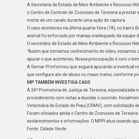
A Secretaria de Estado de Meio Ambiente e Recursos Hídric
o Centro de Controle de Zoonoses de Teresina a prestar e
morte de um cavalo durante uma ação de captura.
O caso aconteceu na última quarta-feira (18), no bairro 
animal foi enforcado por manejo inadequado da equipe de
O secretário de Estado de Meio Ambiente e Recursos Hídri
“Assim que tomamos conhecimento do vídeo, iniciamos 
apurar o que aconteceu. Nossa preocupação é com o bem-
A Semar-PI informou que seguirá apurando a eventual re
que configure ato de abuso ou maus-tratos, conforme prev
MP TAMBÉM INVESTIGA CASO
A 24ª Promotoria de Justiça de Teresina, especializada n
procedimento com vistas a elucidar o ocorrido. Inicialme
Veterinária do Estado do Piauí (CRMV), com solicitação d
Foram oficiados ainda o Centro de Zoonoses de Teresin
esclarecimentos e informações. O MPPI atua visando apura
Fonte: Cidade Verde