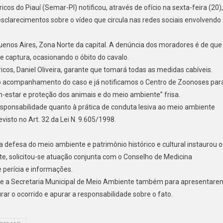
os do Piauí (Semar-PI) notificou, através de ofício na sexta-feira (20),
sclarecimentos sobre o vídeo que circula nas redes sociais envolvendo
Buenos Aires, Zona Norte da capital. A denúncia dos moradores é de que
 captura, ocasionando o óbito do cavalo.
cos, Daniel Oliveira, garante que tomará todas as medidas cabíveis.
o acompanhamento do caso e já notificamos o Centro de Zoonoses par
estar e proteção dos animais e do meio ambiente” frisa.
sponsabilidade quanto à prática de conduta lesiva ao meio ambiente
isto no Art. 32 da Lei N. 9.605/1998.
a defesa do meio ambiente e patrimônio histórico e cultural instaurou o
nte, solicitou-se atuação conjunta com o Conselho de Medicina
e perícia e informações.
a e a Secretaria Municipal de Meio Ambiente também para apresentare
r o ocorrido e apurar a responsabilidade sobre o fato.