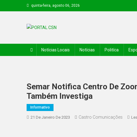
quinta-feira, agosto 06, 2026
PORTAL CSN
Informações de Canto do Buriti e região
Notícias Locais
Notícias
Politíca
Espo
Semar Notifica Centro De Zoo
Também Investiga
Informativo
Castro Comunicações
21 De Janeiro De 2023
Le