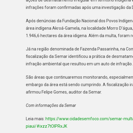
infrações foram confirmadas após uma investigação da Di
Após denúncias da Fundação Nacional dos Povos Indígenas
área indígena Akroá-Gamela, na localidade Morro D’água
1.946,6 hectares da área idigena. Além da multa, foram r
Já na região denominada de Fazenda Passarinha, na Comun
fiscalização da Semar identificou a prática de desmatam
infração ambiental que resultou em um auto de infração.
São áreas que continuaremos monitorando, especialmen
embargo da área está sendo cumprindo. A fiscalização irá
afirmou Felipe Gomes, auditor da Semar.
Com informações da Semar
Leia mais:
https://www.cidadesemfoco.com/semar-multa
piaui/#ixzz7tOlPRxJK