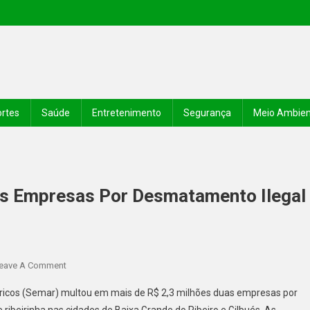
rtes
Saúde
Entretenimento
Segurança
Meio Ambie
es Empresas Por Desmatamento Ilegal
eave A Comment
dricos (Semar) multou em mais de R$ 2,3 milhões duas empresas por
ribeirinha nas cidades de Baixa Grande do Ribeiro e Gilbués. As