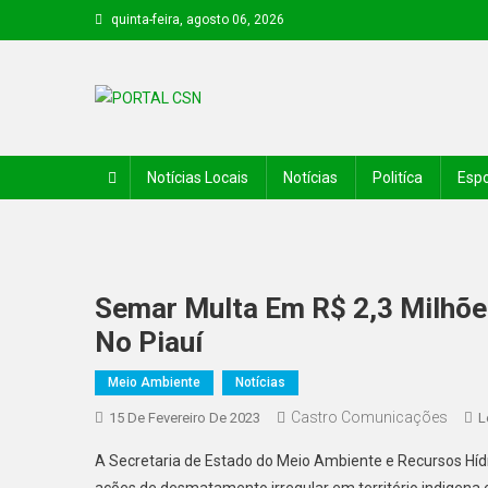
quinta-feira, agosto 06, 2026
PORTAL CSN
Informações de Canto do Buriti e região
Notícias Locais
Notícias
Politíca
Espo
Semar Multa Em R$ 2,3 Milhõ
No Piauí
Meio Ambiente
Notícias
Castro Comunicações
15 De Fevereiro De 2023
L
A Secretaria de Estado do Meio Ambiente e Recursos Hí
ações de desmatamento irregular em território indigena e 