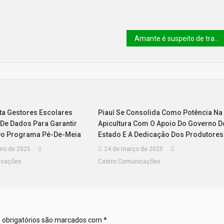
Amante é suspeito de trancar mulher no carro e botar fogo
ta Gestores Escolares
Piauí Se Consolida Como Potência Na
 De Dados Para Garantir
Apicultura Com O Apoio Do Governo D
Do Programa Pé-De-Meia
Estado E A Dedicação Dos Produtores
iro de 2025
24 de março de 2025
icações
Castro Comunicações
obrigatórios são marcados com
*