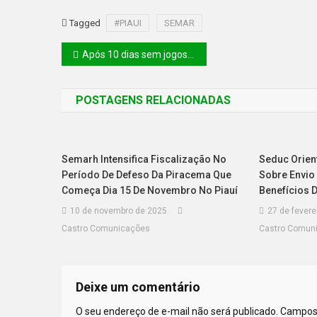
Tagged
#PIAUI
SEMAR
Após 10 dias sem jogos, River inicia caminhada no returno diante 4 de Julho nesta quarta
POSTAGENS RELACIONADAS
Semarh Intensifica Fiscalização No
Seduc Orien
Período De Defeso Da Piracema Que
Sobre Envio
Começa Dia 15 De Novembro No Piauí
Benefícios 
10 de novembro de 2025
27 de fevere
Castro Comunicações
Castro Comun
Deixe um comentário
O seu endereço de e-mail não será publicado.
Campos 