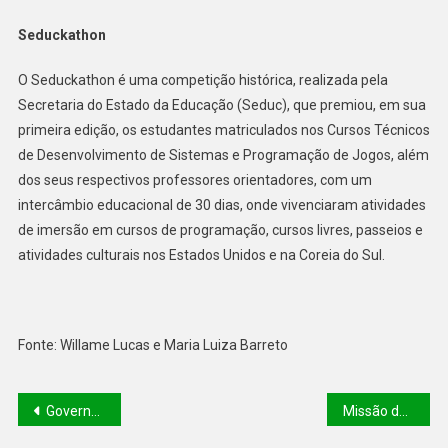
Seduckathon
O Seduckathon é uma competição histórica, realizada pela
Secretaria do Estado da Educação (Seduc), que premiou, em sua
primeira edição, os estudantes matriculados nos Cursos Técnicos
de Desenvolvimento de Sistemas e Programação de Jogos, além
dos seus respectivos professores orientadores, com um
intercâmbio educacional de 30 dias, onde vivenciaram atividades
de imersão em cursos de programação, cursos livres, passeios e
atividades culturais nos Estados Unidos e na Coreia do Sul.
Fonte: Willame Lucas e Maria Luiza Barreto
Governador Rafael Fonteles sanciona lei que beneficia pacientes com fibromialgia
Missão do BID chega ao Piauí para discutir parcerias em sustentabilidade fiscal e ambiental