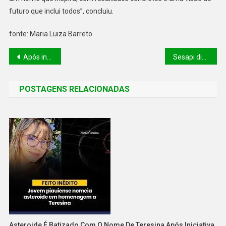
futuro que inclui todos”, concluiu.
fonte: Maria Luiza Barreto
Após investigação, Semarh descarta impactos significativos na qualidade da água no Açude Caldeirão
Sesapi distribuiu mais de 600 mil medicamentos para tratamento do tabagismo em 2024
POSTAGENS RELACIONADAS
Asteroide É Batizado Com O Nome De Teresina Após Iniciativa