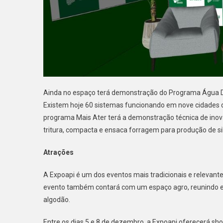
Ainda no espaço terá demonstração do Programa Água D
Existem hoje 60 sistemas funcionando em nove cidades 
programa Mais Ater terá a demonstração técnica de inov
tritura, compacta e ensaca forragem para produção de s
Atrações
A Expoapi é um dos eventos mais tradicionais e relevante
evento também contará com um espaço agro, reunindo ex
algodão.
Entre os dias 5 e 8 de dezembro, a Expoapi oferecerá sho