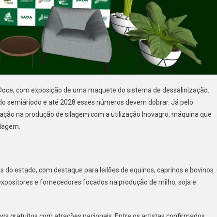
oce, com exposição de uma maquete do sistema de dessalinização.
do semiáriodo e até 2028 esses números devem dobrar. Já pelo
ação na produção de silagem com a utilização Inovagro, máquina que
ilagem.
s do estado, com destaque para leilões de equinos, caprinos e bovinos.
positores e fornecedores focados na produção de milho, soja e
ws gratuitos com atrações nacionais. Entre os artistas confirmados