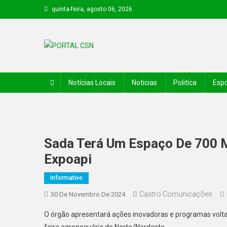
quinta-feira, agosto 06, 2026
PORTAL CSN
Informações de Canto do Buriti e região
Notícias Locais
Notícias
Politíca
Espo
Sada Terá Um Espaço De 700 
Expoapi
Informativo
Castro Comunicações
30 De Novembro De 2024
O órgão apresentará ações inovadoras e programas voltad
feira agropecuária do Norte/Nordeste.