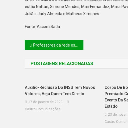
estão Nattan, Simone Mendes, Mari Fernandez, Mara Pavane
Julião, Jarly Almeida e Matheus Ximenes.
Fonte: Ascom Sada
Professores da rede estadual representam o Piauí em Encontro da Rede Nacional de Ciência para Educação no Rio de Janeiro
POSTAGENS RELACIONADAS
Auxílio-Reclusão Do INSS Tem Novos
Corpo De Bo
Valores; Veja Quem Tem Direito
Premiado C
Evento Da S
17 de janeiro de 2023
Estado
Castro Comunicações
23 de novem
Castro Comun