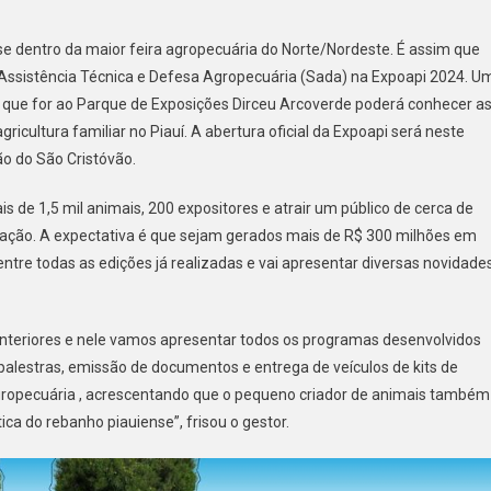
 dentro da maior feira agropecuária do Norte/Nordeste. É assim que
 Assistência Técnica e Defesa Agropecuária (Sada) na Expoapi 2024. U
 que for ao Parque de Exposições Dirceu Arcoverde poderá conhecer a
cultura familiar no Piauí. A abertura oficial da Expoapi será neste
ão do São Cristóvão.
s de 1,5 mil animais, 200 expositores e atrair um público de cerca de
mação. A expectativa é que sejam gerados mais de R$ 300 milhões em
entre todas as edições já realizadas e vai apresentar diversas novidades
eriores e nele vamos apresentar todos os programas desenvolvidos
palestras, emissão de documentos e entrega de veículos de kits de
 Agropecuária , acrescentando que o pequeno criador de animais também
a do rebanho piauiense”, frisou o gestor.