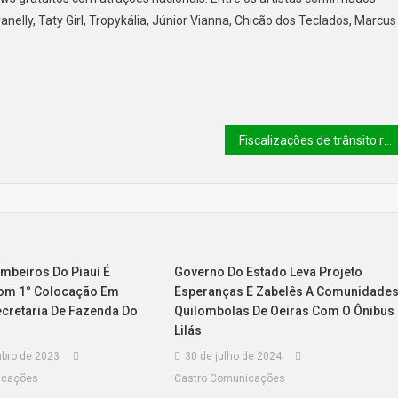
lly, Taty Girl, Tropykália, Júnior Vianna, Chicão dos Teclados, Marcus
Fiscalizações de trânsito registram 2 mil prisões no Piauí
mbeiros Do Piauí É
Governo Do Estado Leva Projeto
om 1° Colocação Em
Esperanças E Zabelês A Comunidade
ecretaria De Fazenda Do
Quilombolas De Oeiras Com O Ônibus
Lilás
bro de 2023
30 de julho de 2024
icações
Castro Comunicações