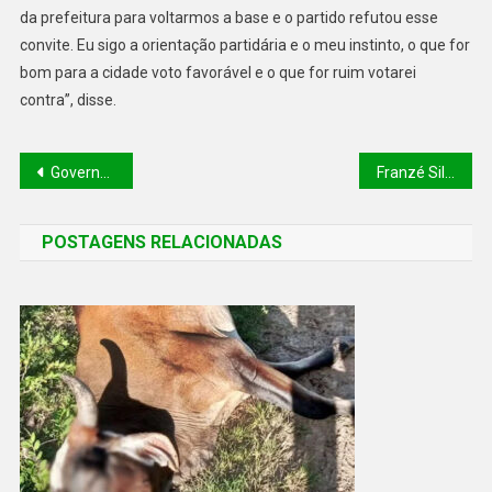
da prefeitura para voltarmos a base e o partido refutou esse
convite. Eu sigo a orientação partidária e o meu instinto, o que for
bom para a cidade voto favorável e o que for ruim votarei
contra”, disse.
Governo Federal divulga canal para consumidores denunciarem preços abusivos nos combustíveis
Franzé Silva e Wellington discutem repasse de fundos para apoio a Apaes
POSTAGENS RELACIONADAS