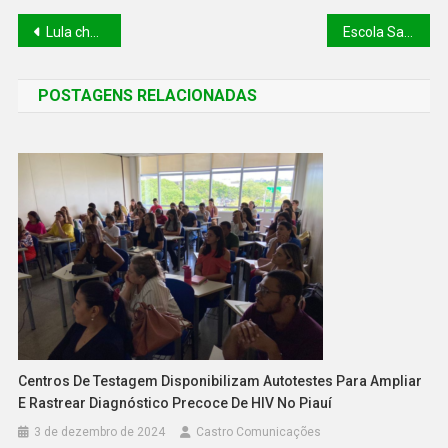
Lula chega a Berlim para ‘reforçar parceria estratégica’ entre Brasil e Alemanha
Escola Santa Inês é campeã da Copa Virada Olímpica Escolar de Voleibol realizada pela Secretaria dos Esportes
POSTAGENS RELACIONADAS
Centros De Testagem Disponibilizam Autotestes Para Ampliar
E Rastrear Diagnóstico Precoce De HIV No Piauí
3 de dezembro de 2024
Castro Comunicações