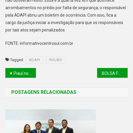
não obtiveram êxito. Essa é a quarta vez em que acontece
arrombamentos no prédio por falta de segurança; o responsável
pela ADAPI abriu um boletim de ocorrência. Com isso, fica a
cargo da justiça iniciar a investigação para que os responsáveis
por tais atos sejam penalizados.
FONTE: informativocentrosul.com.br
Tagged
ADAPI
ROUBO
Piauí no top 10 dos Estados com maior proporção de alunos do ensino médio em escolas de tempo integral.
BOLSA FAMÍLIA DE MARÇO: VALOR MAIOR PARA ALGUNS E CORTE PARA QUEM MORA SOZINHO
POSTAGENS RELACIONADAS