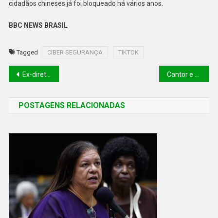
cidadãos chineses já foi bloqueado há vários anos.
BBC NEWS BRASIL
Tagged
CIBER SEGURANÇA
TIKTOK
Ex-diretor financeiro da SECULT, Hallysson Carvalho Silva terá que devolver R$ 369 mil ao erário
Cantor e humorista Juca Chaves morre aos 84 anos
POSTAGENS RELACIONADAS