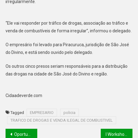
irregularmente.
“Ele vai responder por tráfico de drogas, associação ao tráfico e
venda de combustíveis de forma irregular”, informou o delegado.
O empresário foi levado para Piracuruca, jurisdição de São José
do Divino, e está sendo ouvido pelo delegado.
Os outros cinco presos seriam responsáveis para a distribuição
das drogas na cidade de São José do Divino e região.
Cidaadeverde.com
Tagged
EMPRESARIO
policia
TRAFICO DE DROGAS E VENDA ILEGAL DE COMBUSTIVEL
Oportunidade: Escola de Eletricistas da Equatorial Piauí lança segundo edital de 2023 e primeira turma exclusiva para mulheres
I Workshop do Empreendedor Agricultor na cidade de Itaueira no sul do Piauí