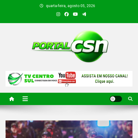
quarta-feira, agosto 05, 2026
PORTAL CSN
Informações de Canto do Buriti e região