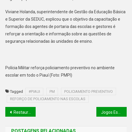
Viviane Holanda, superintendente de Gestão da Educação Básica
e Superior da SEDUC, explicou que o objetivo da capacitação e
formação dos agentes de portaria das escolas e gestores é
reforçar a orientação e informação sobre as questões de
segurança relacionadas às unidades de ensino.
Polícia Militar reforça policiamento preventivo no ambiente
escolar em todo o Piauí (Foto: PMPI)
Tagged
#PIAUI
PM
POLICIAMENTO PREVENTIVO
REFORÇO DE POLICIAMENTO NAS ESCOLAS
Restaurante serve sobremesa inusitada por R$ 1,5 mil no chinelo e choca internautas
Jogos Escolares Piauienses 2023 terá primeira edição com paralimpíada
POSTAGENS RELACIONADAS