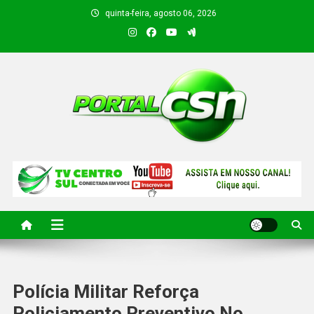
quinta-feira, agosto 06, 2026
PORTAL CSN
Informações de Canto do Buriti e região
Polícia Militar Reforça
Policiamento Preventivo No