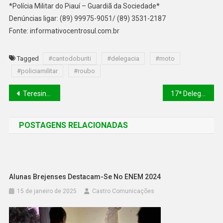
*Polícia Militar do Piauí – Guardiã da Sociedade*
Denúncias ligar: (89) 99975-9051/ (89) 3531-2187
Fonte: informativocentrosul.com.br
Tagged
#cantodoburiti
#delegacia
#moto
#policiamilitar
#roubo
Teresina registra em média 22 casos de pessoas desaparecidas por mês
17ª Delegacia de Polícia Civil de Canto do Buriti faz Prisão em Flagrante durante a tradicional festa do Encontro de Folguedos.
POSTAGENS RELACIONADAS
Alunas Brejenses Destacam-Se No ENEM 2024
15 de janeiro de 2025
Castro Comunicações