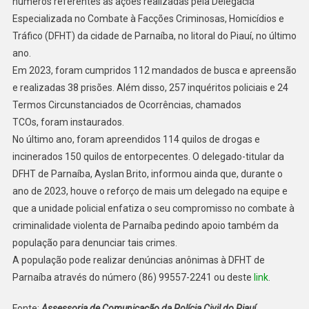
números referentes às ações realizadas pela Delegacia
Especializada no Combate à Facções Criminosas, Homicídios e
Tráfico (DFHT) da cidade de Parnaíba, no litoral do Piauí, no último
ano.
Em 2023, foram cumpridos 112 mandados de busca e apreensão
e realizadas 38 prisões. Além disso, 257 inquéritos policiais e 24
Termos Circunstanciados de Ocorrências, chamados
TCOs, foram instaurados.
No último ano, foram apreendidos 114 quilos de drogas e
incinerados 150 quilos de entorpecentes. O delegado-titular da
DFHT de Parnaíba, Ayslan Brito, informou ainda que, durante o
ano de 2023, houve o reforço de mais um delegado na equipe e
que a unidade policial enfatiza o seu compromisso no combate à
criminalidade violenta de Parnaíba pedindo apoio também da
população para denunciar tais crimes.
A população pode realizar denúncias anônimas à DFHT de
Parnaíba através do número (86) 99557-2241 ou deste
link
.
Fonte:
Assessoria de Comunicação da Polícia Civil do Piauí