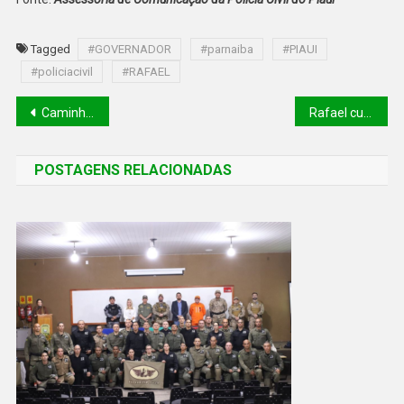
Tagged
#GOVERNADOR
#parnaiba
#PIAUI
#policiacivil
#RAFAEL
Caminhões da Mamografia retomam atendimentos em cinco cidades no mês de janeiro
Rafael cumpre 45% das promessas de campanha no primeiro ano de gestão
POSTAGENS RELACIONADAS