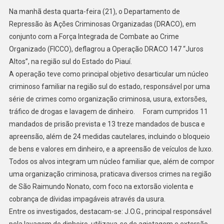
Na manhã desta quarta-feira (21), o Departamento de
Repressão às Ações Criminosas Organizadas (DRACO), em
conjunto com a Força Integrada de Combate ao Crime
Organizado (FICCO), deflagrou a Operação DRACO 147 “Juros
Altos”, na região sul do Estado do Piauí.
A operação teve como principal objetivo desarticular um núcleo
criminoso familiar na região sul do estado, responsável por uma
série de crimes como organização criminosa, usura, extorsões,
tráfico de drogas e lavagem de dinheiro. Foram cumpridos 11
mandados de prisão prevista e 13 treze mandados de busca e
apreensão, além de 24 medidas cautelares, incluindo o bloqueio
de bens e valores em dinheiro, e a apreensão de veículos de luxo.
Todos os alvos integram um núcleo familiar que, além de compor
uma organização criminosa, praticava diversos crimes na região
de São Raimundo Nonato, com foco na extorsão violenta e
cobrança de dívidas impagáveis através da usura.
Entre os investigados, destacam-se: J.O.G., principal responsável
pela lavagem de dinheiro, utilizava-se de agiotagem e extorsão