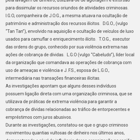
para dissimular os recursos oriundos de atividades criminosas.
I.G.O, companheira de J.O.G., a mesma atuava na ocultação de
patrimônio e administração dos recursos ilícitos. D.G.O., (vulgo
“Tan Tan”), envolvido na aquisição e ocultação de veículos de luxo
usados para camuflar o enriquecimento ilícito. T.O.G., executor
das ordens do grupo, conhecido por sua violência extrema nas
ações de cobrança de dívidas. L.G.O (vulgo “Cabeludo”), líder local
da organização que comandava as operações de cobrança com
uso de ameaças e violência e J. F.S., esposa de L.G.O.,
intermediária nas transações financeiras ilícitas.
As investigações apontam que alguns desses indivíduos
possuem ligação direta com uma organização criminosa, que se
utilizava de práticas de extrema violência para garantir a
cobrança de dívidas relacionadas ao tráfico de entorpecentes e
empréstimos com juros abusivos.
Durante as investigações, constatou-se que o grupo criminoso
movimentou quantias vultosas de dinheiro nos últimos anos,