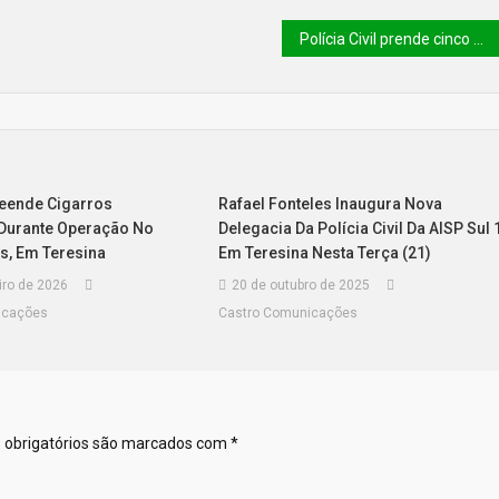
Polícia Civil prende cinco pessoas durante a “Operação Concilium” na Zona Sul de Teresina
eende Cigarros
Rafael Fonteles Inaugura Nova
 Durante Operação No
Delegacia Da Polícia Civil Da AISP Sul 
as, Em Teresina
Em Teresina Nesta Terça (21)
iro de 2026
20 de outubro de 2025
icações
Castro Comunicações
obrigatórios são marcados com
*