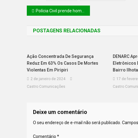
Polícia Civil prende homem por estupro e roubo em Teresina
POSTAGENS RELACIONADAS
Ação Concentrada De Segurança
DENARC Apr
Reduz Em 63% Os Casos De Mortes
Eletrônicos
Violentas Em Piripiri
Bairro Ilhot
2 de janeiro de 2024
17 de fevere
Castro Comunicações
Castro Comun
Deixe um comentário
O seu endereço de e-mail não será publicado.
Campos 
Comentário
*