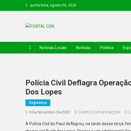
quinta-feira, agosto 06, 2026
PORTAL CSN
Informações de Canto do Buriti e região
Notícias Locais
Notícias
Politíca
Espo
Polícia Civil Deflagra Operaçã
Dos Lopes
Segurança
Castro Comunicações
9 De Novembro De 2023
L
A Polícia Civil do Piauí deflagrou, na tarde dessa terça-f
drogas em Buriti dos Lopes. Drogas e um adolescente fo