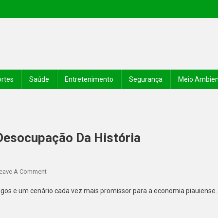
rtes
Saúde
Entretenimento
Segurança
Meio Ambie
 Desocupação Da História
eave A Comment
egos e um cenário cada vez mais promissor para a economia piauiense.