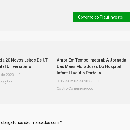
Governo do Piauí investe mais de R$103 milhões em infraestrutura aérea
ia 20 Novos Leitos De UTI
Amor Em Tempo Integral: A Jornada
tal Universitário
Das Mães Moradoras Do Hospital
Infantil Lucídio Portella
 de 2023
12 de maio de 2025
icações
Castro Comunicações
obrigatórios são marcados com
*