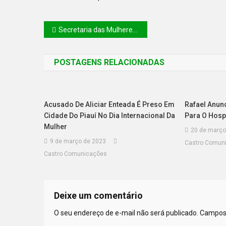
Secretaria das Mulheres lança campanha de carnaval contra importunação sexual na quarta-feira (19)
POSTAGENS RELACIONADAS
Acusado De Aliciar Enteada É Preso Em
Rafael Anunc
Cidade Do Piauí No Dia Internacional Da
Para O Hospi
Mulher
20 de março
9 de março de 2023
Castro Comun
Castro Comunicações
Deixe um comentário
O seu endereço de e-mail não será publicado.
Campos 