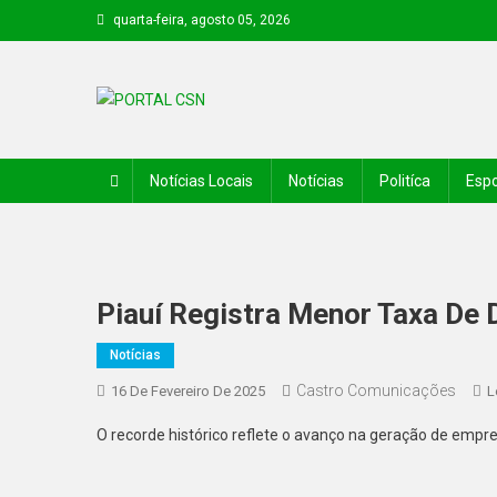
quarta-feira, agosto 05, 2026
PORTAL CSN
Informações de Canto do Buriti e região
Notícias Locais
Notícias
Politíca
Espo
Piauí Registra Menor Taxa De
Notícias
Castro Comunicações
16 De Fevereiro De 2025
L
O recorde histórico reflete o avanço na geração de empr