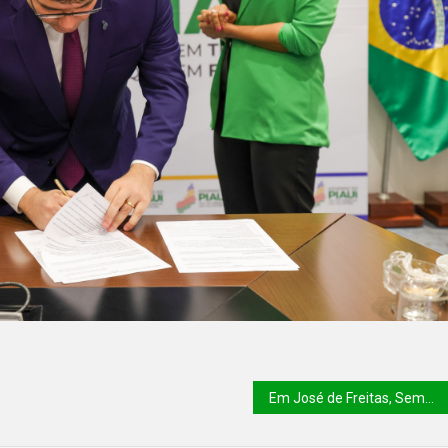
Em José de Freitas, Semarh promove distribuição de 15 mil mudas frutíferas e 40 mil alevinos em ação do PRO Verde Piauí.