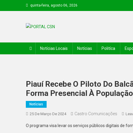
quinta-feira, agosto 06, 2026
PORTAL CSN
Informações de Canto do Buriti e região
Notícias Locais
Notícias
Politíca
Espo
Piauí Recebe O Piloto Do Balc
Forma Presencial À População
Notícias
Castro Comunicações
25 De Março De 2024
Lea
O programa visa levar os serviços públicos digitais de f