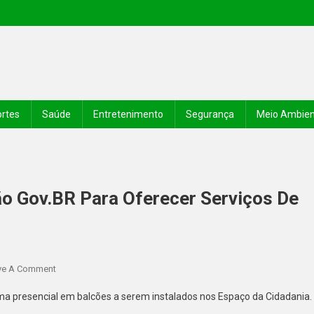
rtes
Saúde
Entretenimento
Segurança
Meio Ambie
ão Gov.BR Para Oferecer Serviços De
ve A Comment
orma presencial em balcões a serem instalados nos Espaço da Cidadania.