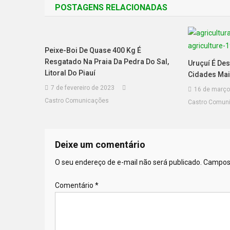
POSTAGENS RELACIONADAS
Peixe-Boi De Quase 400 Kg É
Resgatado Na Praia Da Pedra Do Sal,
Uruçuí É De
Litoral Do Piauí
Cidades Mai
7 de fevereiro de 2023
16 de março
Castro Comunicações
Castro Comun
Deixe um comentário
O seu endereço de e-mail não será publicado.
Campos 
Comentário
*