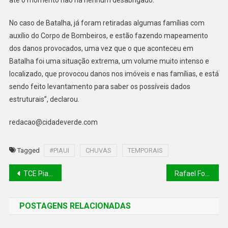
até o momento não há nenhum desabrigado.
No caso de Batalha, já foram retiradas algumas famílias com
auxílio do Corpo de Bombeiros, e estão fazendo mapeamento
dos danos provocados, uma vez que o que aconteceu em
Batalha foi uma situação extrema, um volume muito intenso e
localizado, que provocou danos nos imóveis e nas famílias, e está
sendo feito levantamento para saber os possíveis dados
estruturais”, declarou.
redacao@cidadeverde.com
Tagged
#PIAUI
CHUVAS
TEMPORAIS
TCE Piauí realiza fiscalização em escolas públicas sobre qualidade da alimentação
Rafael Fonteles comemora 100 dias de governo e destaca avanços nas diversas áreas
POSTAGENS RELACIONADAS