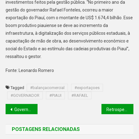
investimentos feitos pela gestão pública. “No primeiro ano da
gestão do governador Rafael Fonteles, ocorreu a maior
exportação do Piauí, com o montante de US$ 1.674,4 bilhão. Esse
boom produtivo piauiense se deve ao incremento da
infraestrutura, à digitalização dos serviços públicos estaduais, à
capacitação de mão de obra, ao desenvolvimento econômico e
social do Estado e ao estímulo das cadeias produtivas do Piauí”,
ressaltou o gestor.
Fonte: Leonardo Romero
Tagged
#balançacomercial
#exportaçoes
#GOVERNADOR
#PIAUI
#RAFAEL
Governo publica normas e procedimentos de concurso com vagas para três órgãos do Estado
Retrospectiva Semarh: Piauí Pet Castramóvel realizou mais de 1.600 atendimentos e mais de 500 castrações com implantação de microchip em cães e gatos em 2023
POSTAGENS RELACIONADAS