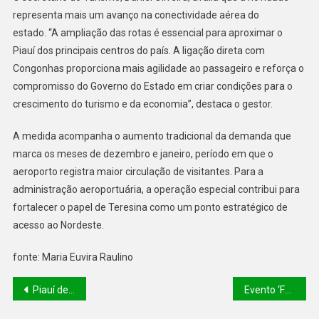
representa mais um avanço na conectividade aérea do
estado.
“A ampliação das rotas é essencial para aproximar o
Piauí dos principais centros do país. A ligação direta com
Congonhas proporciona mais agilidade ao passageiro e reforça o
compromisso do Governo do Estado em criar condições para o
crescimento do turismo e da economia”, destaca o gestor.
A medida acompanha o aumento tradicional da demanda que
marca os meses de dezembro e janeiro, período em que o
aeroporto registra maior circulação de visitantes. Para a
administração aeroportuária, a operação especial contribui para
fortalecer o papel de Teresina como um ponto estratégico de
acesso ao Nordeste.
fonte: Maria Euvira Raulino
Piauí destina mais de R$ 9 milhões a projetos esportivos em 2025 e leva atletas e paratletas ao topo do pódio em competições nacionais
Evento ‘Futurismo’ debate inovação e fortalece avanços do turismo na Serra da Capivara