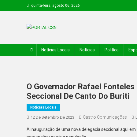
quinta-feira, agosto 06, 2026
PORTAL CSN
Informações de Canto do Buriti e região
Notícias Locais
Notícias
Politíca
Espo
O Governador Rafael Fonteles
Seccional De Canto Do Buriti
Notícias Locais
Castro Comunicações
12 De Setembro De 2023
A inauguração de uma nova delegacia seccional aqui em 
para melhor servir a população.