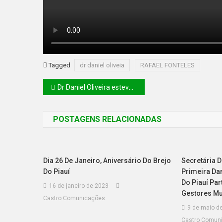
Tagged
dr daniel oliveia
RAFAEL FONTELES
Dr Daniel Oliveira esteve presente na serimonia de adesão do governo do estado do piaui aos programas do pacto nacional
POSTAGENS RELACIONADAS
Dia 26 De Janeiro, Aniversário Do Brejo
Secretária D
Do Piauí
Primeira Da
Do Piauí Par
16 de janeiro de 2023
Gestores Mu
Castro Comunicações
9 de maio d
Castro Comun