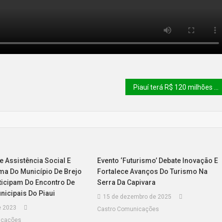
Piauí terá R$ 120 milhões para concluir obras paralisadas na área da educação
e Assistência Social E
Evento ‘Futurismo’ Debate Inovação E
ma Do Município De Brejo
Fortalece Avanços Do Turismo Na
ticipam Do Encontro De
Serra Da Capivara
nicipais Do Piaui
15 de dezembro de 2025
e 2023
Castro Comunicações
icações