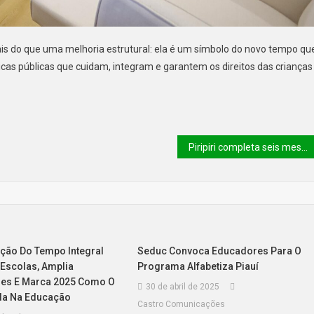
s do que uma melhoria estrutural: ela é um símbolo do novo tempo qu
icas públicas que cuidam, integram e garantem os direitos das crianças
Piripiri completa seis meses sem nenhum homicídio na região
ação Do Tempo Integral
Seduc Convoca Educadores Para O
Escolas, Amplia
Programa Alfabetiza Piauí
es E Marca 2025 Como O
30 de abril de 2025
da Na Educação
Castro Comunicações