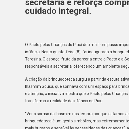
secretaria e reforça comp
cuidado integral.
O Pacto pelas Crianças do Piauí deu mais um passo impor
infância. Nesta quinta-feira (8), foi inaugurada a brinq
Teresina. O espaço, fruto da parceria entre o Pacto e a 
responsáveis à secretaria, oferecendo um ambiente segur
A criação da brinquedoteca surgiu a partir da escuta at
Ihasmim Sousa, que sonhava com um espaço para brincar
e atenção, a iniciativa mostra que o Pacto pelas Criança
transforma a realidade da infância no Piauí.
“Ver o sorriso da Ihasmim nos lembra por que estamos aqu
brinquedoteca é um gesto simbólico, mas extremamente
mais humano e sensível às necessidades das crianças”, af