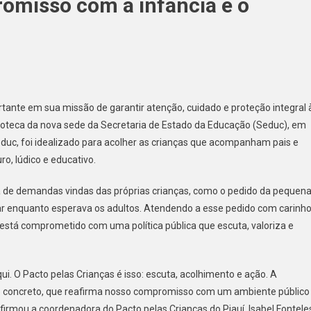
romisso com a infância e o
tante em sua missão de garantir atenção, cuidado e proteção integral 
uedoteca da nova sede da Secretaria de Estado da Educação (Seduc), em
Seduc, foi idealizado para acolher as crianças que acompanham pais e
o, lúdico e educativo.
iva de demandas vindas das próprias crianças, como o pedido da pequen
 enquanto esperava os adultos. Atendendo a esse pedido com carinh
s está comprometido com uma política pública que escuta, valoriza e
i. O Pacto pelas Crianças é isso: escuta, acolhimento e ação. A
 concreto, que reafirma nosso compromisso com um ambiente público
irmou a coordenadora do Pacto pelas Crianças do Piauí, Isabel Fontele