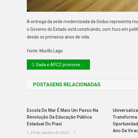
A entrega da sede modernizada da Seduc representa mai
o Governo do Estado está construindo, com foco em polít
desde os primeiros anos de vida.
fonte: Murillo Lago
Sada e APCZ promovem a 48ª edição da Expocorrente
POSTAGENS RELACIONADAS
Escola Do Mar É Mais Um Passo Na
Universaliz
Revolução Da Educação Pública
Transforma 
Estadual Do Piauí
Oportunidad
Ano Da Vira
24 de outubro de 2024