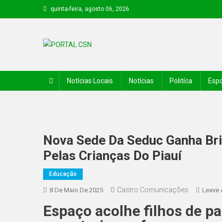
quinta-feira, agosto 06, 2026
PORTAL CSN
Informações de Canto do Buriti e região
Notícias Locais
Notícias
Politíca
Espo
Nova Sede Da Seduc Ganha Br
Pelas Crianças Do Piauí
Educação
Castro Comunicações
8 De Maio De 2025
Leave
Espaço acolhe filhos de p