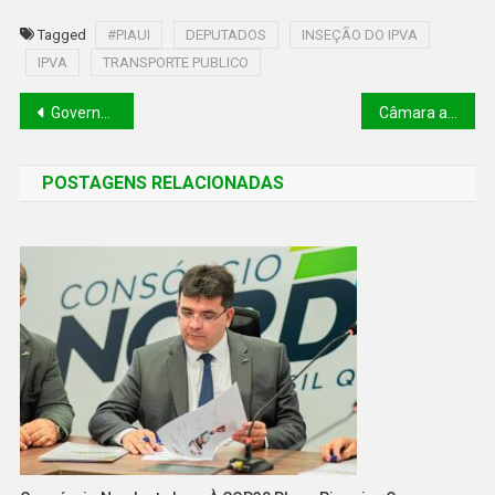
Tagged
#PIAUI
DEPUTADOS
INSEÇÃO DO IPVA
IPVA
TRANSPORTE PUBLICO
Governo descarta volta do 13º para beneficiário do Bolsa Família
Câmara aprova direito à troca de implante mamário para paciente de câncer
POSTAGENS RELACIONADAS