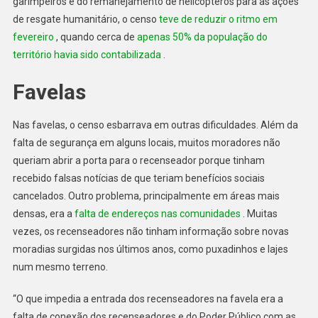
garimpeiros e do remanejamento de helicópteros para as ações
de resgate humanitário, o censo
teve de reduzir o ritmo em
fevereiro
, quando cerca de
apenas 50% da população do
território havia sido contabilizada
.
Favelas
Nas favelas, o censo esbarrava em outras dificuldades. Além da
falta de segurança em alguns locais, muitos moradores não
queriam abrir a porta para o recenseador porque tinham
recebido falsas notícias de que teriam benefícios sociais
cancelados. Outro problema, principalmente em áreas mais
densas, era a
falta de endereços nas comunidades
. Muitas
vezes, os recenseadores não tinham informação sobre novas
moradias surgidas nos últimos anos, como puxadinhos e lajes
num mesmo terreno.
“O que impedia a entrada dos recenseadores na favela era a
falta de conexão dos recenseadores e do Poder Público com as