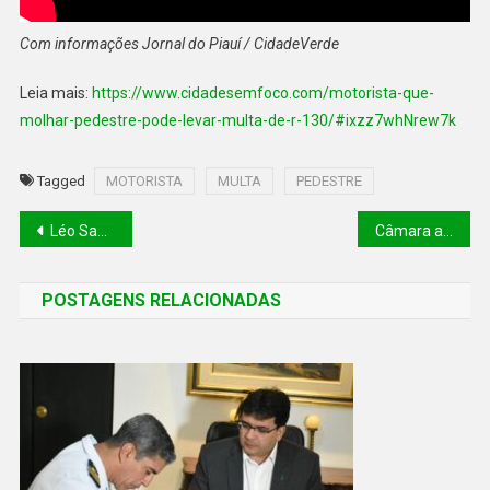
Com informações Jornal do Piauí / CidadeVerde
Leia mais:
https://www.cidadesemfoco.com/motorista-que-
molhar-pedestre-pode-levar-multa-de-r-130/#ixzz7whNrew7k
Tagged
MOTORISTA
MULTA
PEDESTRE
Léo Santana vai a Uganda conhecer grupo de crianças dançarinas
Câmara aprova garantia de medidas protetivas a partir da denúncia da mulher
POSTAGENS RELACIONADAS