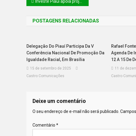
Investe Piauí apoia projeto de REDD+ Jurisdicional para fortalecer combate ao desmatamento
POSTAGENS RELACIONADAS
Delegação Do Piauí Participa Da V
Rafael Font
Conferência Nacional De Promoção Da
Agenda De I
Igualdade Racial, Em Brasília
12 A 15 De 
15 de setembro de 2025
11 de dezem
Castro Comunicações
Castro Comun
Deixe um comentário
O seu endereço de e-mail não será publicado.
Campos 
Comentário
*