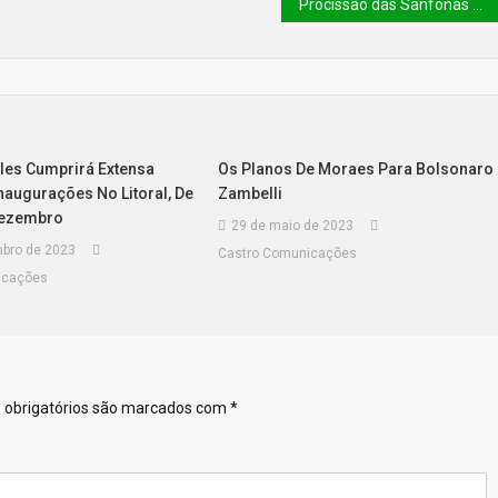
Procissão das Sanfonas é oficialmente reconhecida como Patrimônio Cultural Imaterial do Piauí
eles Cumprirá Extensa
Os Planos De Moraes Para Bolsonaro 
naugurações No Litoral, De
Zambelli
Dezembro
29 de maio de 2023
bro de 2023
Castro Comunicações
icações
obrigatórios são marcados com
*