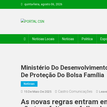
quinta-feira, agosto 06, 2026
PORTAL CSN
Informações de Canto do Buriti e região
Notícias Locais
Notícias
Politíca
Espo
Ministério Do Desenvolviment
De Proteção Do Bolsa Família
Notícias
Castro Comunicações
15 De Maio De 2025
Leav
As novas regras entram e