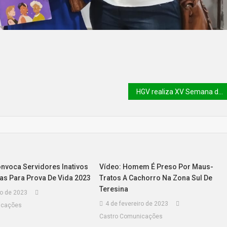
HGV realiza XV Semana de Enfermagem com foco nos desafios globais de saúde
onvoca Servidores Inativos
Vídeo: Homem É Preso Por Maus-
tas Para Prova De Vida 2023
Tratos A Cachorro Na Zona Sul De
Teresina
ro de 2023
4 de fevereiro de 2023
icações
Castro Comunicações