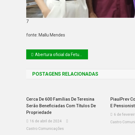
7
fonte: Mallu Mendes
Abertura oficial da Fetur 2025 marca um novo momento para o turismo do Piauí
POSTAGENS RELACIONADAS
Cerca De 600 Famílias De Teresina
PiauíPrev C
Serão Beneficiadas Com Títulos De
E Pensionis
Propriedade
6 de feverei
16 de abril de 2024
Castro Comun
Castro Comunicações