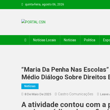
quinta-feira, agosto 06, 2026
PORTAL CSN
Informações de Canto do Buriti e região
Notícias Locais
Notícias
Politíca
Espo
“Maria Da Penha Nas Escolas”
Médio Diálogo Sobre Direitos 
Notícias
Castro Comunicações
8 De Maio De 2025
Leave
A atividade contou com a 