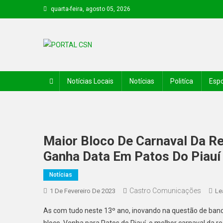
quarta-feira, agosto 05, 2026
PORTAL CSN
Informações de Canto do Buriti e região
Notícias Locais
Notícias
Politíca
Espo
Maior Bloco De Carnaval Da Re
Ganha Data Em Patos Do Piauí
Notícias
Castro Comunicações
1 De Fevereiro De 2023
Le
As com tudo neste 13º ano, inovando na questão de banda
bloco. Venha para Patos do Piauí, o melhor carnaval da re