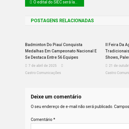
O edital do SIEC será lançado nesta sexta feira
POSTAGENS RELACIONADAS
Badminton Do Piauí Conquista
II Feira Da 
Medalhas Em Campeonato Nacional E
Tradicionai
Se Destaca Entre 56 Equipes
Shows, Pale
7 de abril de 2025
21 de outub
Castro Comunicações
Castro Comun
Deixe um comentário
O seu endereço de e-mail não será publicado.
Campos 
Comentário
*