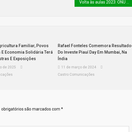
Volta às aulas 2023: ONU monitora retorno e faz recomendações para os pais que buscam mais segurança nas escolas
Agricultura Familiar, Povos
Rafael Fonteles Comemora Resultado
s E Economia Solidária Terá
Do Investe Piauí Day Em Mumbai, Na
stras E Exposições
Índia
ro de 2025
11 de março de 2024
icações
Castro Comunicações
obrigatórios são marcados com
*