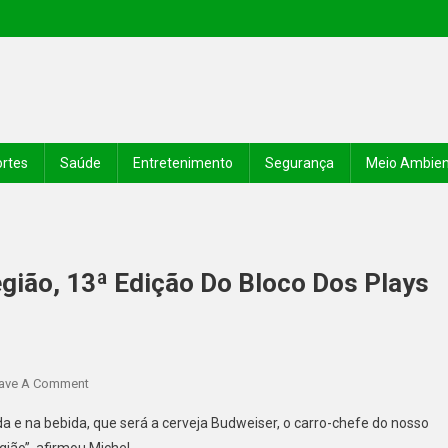
rtes
Saúde
Entretenimento
Segurança
Meio Ambie
gião, 13ª Edição Do Bloco Dos Plays
ave A Comment
 e na bebida, que será a cerveja Budweiser, o carro-chefe do nosso
gião”, afirmou Michel.