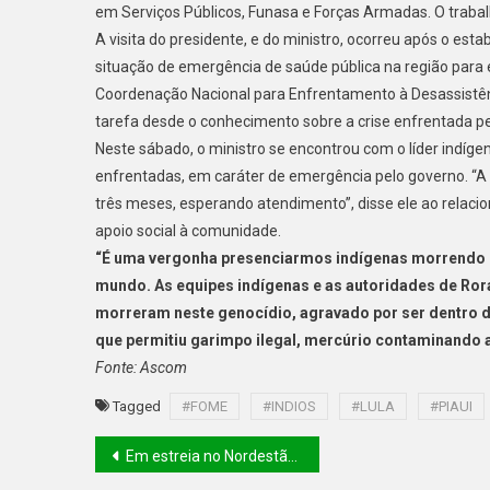
em Serviços Públicos, Funasa e Forças Armadas. O trabal
A visita do presidente, e do ministro, ocorreu após o es
situação de emergência de saúde pública na região para 
Coordenação Nacional para Enfrentamento à Desassistênc
tarefa desde o conhecimento sobre a crise enfrentada p
Neste sábado, o ministro se encontrou com o líder indíg
enfrentadas, em caráter de emergência pelo governo. “A n
três meses, esperando atendimento”, disse ele ao relac
apoio social à comunidade.
“É uma vergonha presenciarmos indígenas morrendo d
mundo. As equipes indígenas e as autoridades de Ror
morreram neste genocídio, agravado por ser dentro d
que permitiu garimpo ilegal, mercúrio contaminando 
Fonte: Ascom
Tagged
#FOME
#INDIOS
#LULA
#PIAUI
Em estreia no Nordestão, Fluminense/PI fica no empate sem gols contra o CSA-AL