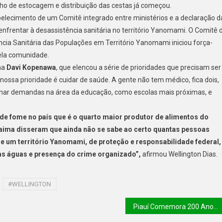
ho de estocagem e distribuição das cestas já começou.
tabelecimento de um Comitê integrado entre ministérios e a declaração d
enfrentar à desassistência sanitária no território Yanomami. O Comitê 
ia Sanitária das Populações em Território Yanomami iniciou força-
ela comunidade.
ena
Davi Kopenawa
, que elencou a série de prioridades que precisam ser
ossa prioridade é cuidar de saúde. A gente não tem médico, fica dois,
ionar demandas na área da educação, como escolas mais próximas, e
e fome no país que é o quarto maior produtor de alimentos do
aima disseram que ainda não se sabe ao certo quantas pessoas
e um território Yanomami, de proteção e responsabilidade federal,
as águas e presença do crime organizado”,
afirmou Wellington Dias.
#WELLINGTON
Piauí Comemora 200 Anos da Independência com Programação em Piracucura e Oeiras