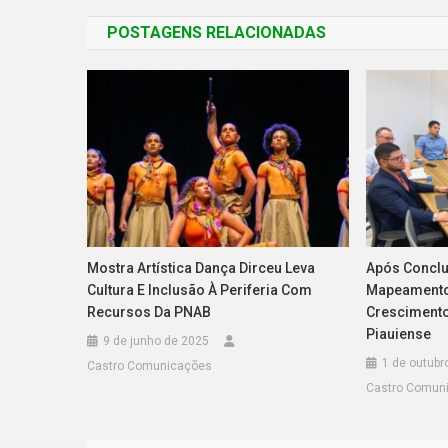
POSTAGENS RELACIONADAS
Mostra Artística Dança Dirceu Leva
Após Conclu
Cultura E Inclusão À Periferia Com
Mapeamento 
Recursos Da PNAB
Crescimento
Piauiense
9 de junho de 2025
1 de outubr
Castro Comunicações
Castro Comun