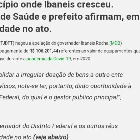
ípio onde Ibaneis cresceu.
 de Saúde e prefeito afirmam, em
idade no ato.
os (TJDFT) negou a apelação do governador Ibaneis Rocha (
MDB
)
o pagamento de
R$ 106.201,44
referentes ao valor de equipamentos qu
nse durante a
pandemia da Covid-19
, em 2020.
alidar a irregular doação de bens a outro ente
vícios, nota-se ter, portanto, dado oportunidade à
ederal, do qual é o gestor público principal”,
rnador do Distrito Federal e os outros réus
idade no ato
(veja abaixo)
.