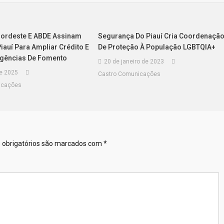
ordeste E ABDE Assinam
Segurança Do Piauí Cria Coordenaçã
auí Para Ampliar Crédito E
De Proteção À População LGBTQIA+
Agências De Fomento
20 de janeiro de 2023
de 2025
Castro Comunicações
icações
obrigatórios são marcados com
*