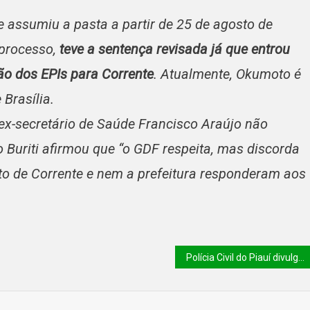
e assumiu a pasta a partir de 25 de agosto de
 processo,
teve a sentença revisada já que entrou
o dos EPIs para Corrente
. Atualmente, Okumoto é
Brasília.
ex-secretário de Saúde Francisco Araújo não
 Buriti afirmou que “o GDF respeita, mas discorda
ito de Corrente e nem a prefeitura responderam aos
Polícia Civil do Piauí divulga nova lista de motos para devolução aos proprietários; confira