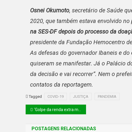
Osnei Okumoto
, secretário de Saúde qu
2020, que também estava envolvido no
na SES-DF depois do processo da doaçã
presidente da Fundação Hemocentro de 
As defesas do governador Ibaneis e do 
quiseram se manifestar. Já o Palácio do
da decisão e vai recorrer”. Nem o prefe
contatos da reportagem.
Tagged
COVID-19
JUSTIÇA
PANDEMIA
‘Golpe da renda extra me fez perder R$ 1.728’, diz vítima; entenda o risco de aceitar fazer pequenas tarefas pelo celular
POSTAGENS RELACIONADAS