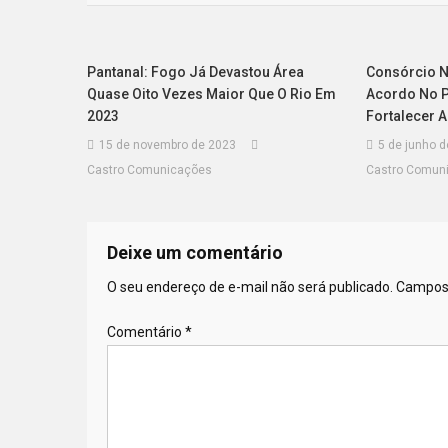
Pantanal: Fogo Já Devastou Área
Consórcio N
Quase Oito Vezes Maior Que O Rio Em
Acordo No Pi
2023
Fortalecer 
15 de novembro de 2023
5 de junho 
Castro Comunicações
Castro Comun
Deixe um comentário
O seu endereço de e-mail não será publicado.
Campos 
Comentário
*