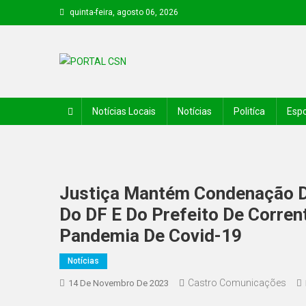
quinta-feira, agosto 06, 2026
PORTAL CSN
Informações de Canto do Buriti e região
Notícias Locais
Notícias
Politíca
Espo
Justiça Mantém Condenação De
Do DF E Do Prefeito De Corren
Pandemia De Covid-19
Notícias
Castro Comunicações
14 De Novembro De 2023