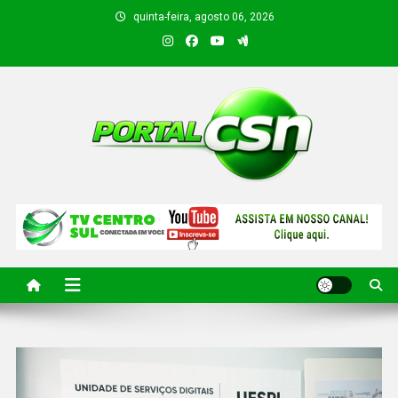
quinta-feira, agosto 06, 2026
PORTAL CSN
Informações de Canto do Buriti e região