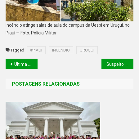
Incêndio atinge salas de aula do campus da Uespi em Uruçuí, no
Piauí — Foto: Polícia Militar
Tagged
#PIAUI
INCENDIO
URUÇUÍ
Última vítima de acidente com ônibus escolar em José de Freitas, criança de 11 anos tem alta hospitalar
Suspeito de tráfico de drogas é morto a tiros dentro de casa em São Raimundo Nonato
POSTAGENS RELACIONADAS