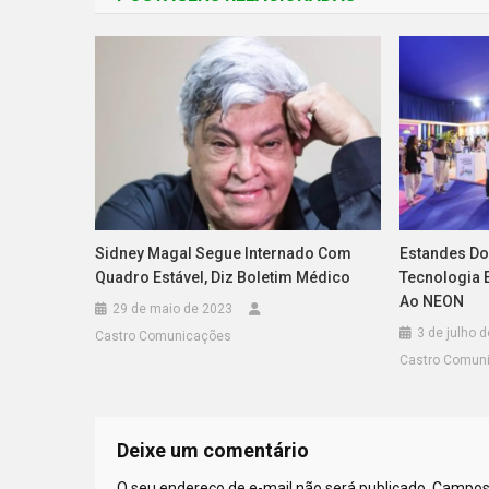
Sidney Magal Segue Internado Com
Estandes Do
Quadro Estável, Diz Boletim Médico
Tecnologia 
Ao NEON
29 de maio de 2023
3 de julho 
Castro Comunicações
Castro Comun
Deixe um comentário
O seu endereço de e-mail não será publicado.
Campos 