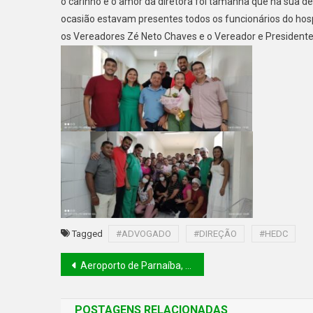
o carinho e o amor da diretora foi tamanha que na sua d
ocasião estavam presentes todos os funcionários do hospit
os Vereadores Zé Neto Chaves e o Vereador e Presiden
Tagged
#ADVOGADO
#DIREÇÃO
#HEDC
Aeroporto de Parnaíba, no litoral do Piauí, terá mais voos a partir de março
POSTAGENS RELACIONADAS