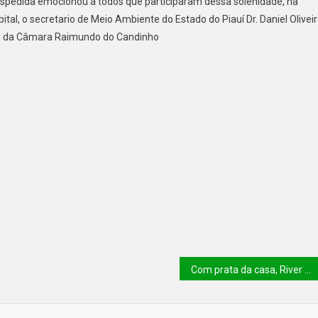
espedida emocionou a todos que participaram dessa solenidade, na
al, o secretario de Meio Ambiente do Estado do Piauí Dr. Daniel Oliveir
te da Câmara Raimundo do Candinho
Com prata da casa, River arranca empate diante 4 de Julho em estreia no Piauiense