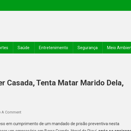
rtes
Saúde
Entretenimento
Segurança
Meio Ambie
 Casada, Tenta Matar Marido Dela,
e A Comment
 preso em cumprimento de um mandado de prisão preventiva nesta
açar um empresário em Barra Grande, litoral do Piauí,
após se apaixon