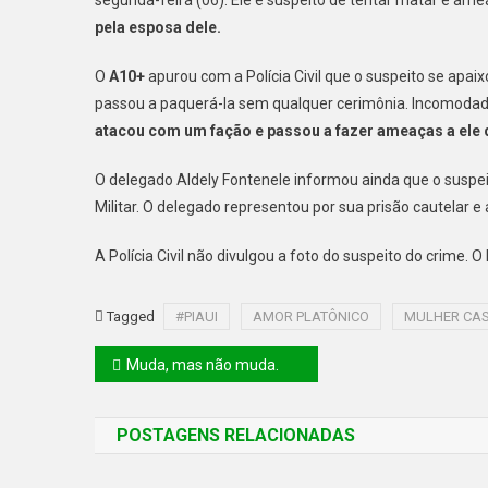
pela esposa dele.
O
A10+
apurou com a Polícia Civil que o suspeito se apa
passou a paquerá-la sem qualquer cerimônia. Incomodado 
atacou com um fação e passou a fazer ameaças a ele 
O delegado Aldely Fontenele informou ainda que o suspeit
Militar. O delegado representou por sua prisão cautelar e
A Polícia Civil não divulgou a foto do suspeito do crime. 
Tagged
#PIAUI
AMOR PLATÔNICO
MULHER CA
Muda, mas não muda.
POSTAGENS RELACIONADAS