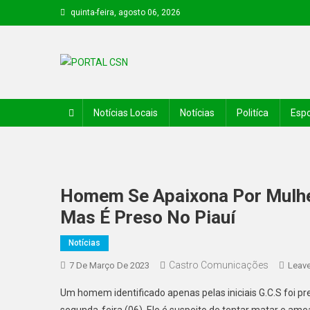
quinta-feira, agosto 06, 2026
PORTAL CSN
Informações de Canto do Buriti e região
Notícias Locais
Notícias
Politíca
Espo
Homem Se Apaixona Por Mulher
Mas É Preso No Piauí
Notícias
Castro Comunicações
7 De Março De 2023
Leav
Um homem identificado apenas pelas iniciais G.C.S foi
segunda-feira (06). Ele é suspeito de tentar matar e ame