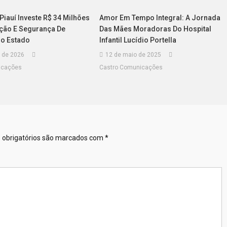
iauí Investe R$ 34 Milhões
Amor Em Tempo Integral: A Jornada
ção E Segurança De
Das Mães Moradoras Do Hospital
o Estado
Infantil Lucídio Portella
 de 2026
12 de maio de 2025
icações
Castro Comunicações
obrigatórios são marcados com
*