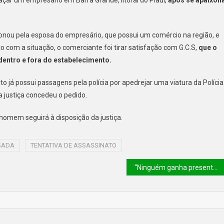
ixonou pela esposa do empresário, que possui um comércio na região, e
com a situação, o comerciante foi tirar satisfação com G.C.S,
que o
dentro e fora do estabelecimento.
o já possui passagens pela polícia por apedrejar uma viatura da Polícia
 a justiça concedeu o pedido.
O homem seguirá à disposição da justiça.
SADA
TENTATIVA DE ASSASSINATO
“Ninguém ganha presente de R$ 16 milhões”, diz Haddad sobre joias