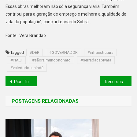
Essas obras melhoram não só a segurança viária. Também
contribui para a geração de emprego e melhora a qualidade de
vida da população”, conclui Leonardo Sobral.
Fonte: Vera Brandão
Tagged
#DER
#GOVERNADOR
#infraestrutura
#PIAUI
#sãoraimundononato
#serradacapivara
#valedoriocanindé
Piauí foi o único estado do Matopiba a apresentar redução nos índices de desmatamento do Cerrado
Recursos de petróleo e gás natural vão financiar programa de permanência de jovens no Ensino Médio
POSTAGENS RELACIONADAS