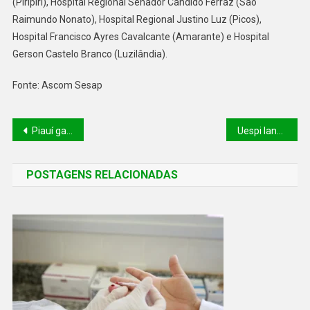
(Piripiri), Hospital Regional Senador Cândido Ferraz (São
Raimundo Nonato), Hospital Regional Justino Luz (Picos),
Hospital Francisco Ayres Cavalcante (Amarante) e Hospital
Gerson Castelo Branco (Luzilândia).
Fonte: Ascom Sesap
Piauí garante representação no Conselho Nacional de Recursos Hídricos
Uespi lança edital para preenchimento de vagas remanescentes em cursos de graduação
POSTAGENS RELACIONADAS