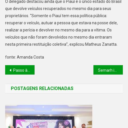
O delegado destacou ainda que o Piauí é o único estado do Brasil
que devolve veículos recuperados no mesmo dia para seus
proprietários. “Somente o Piauí tem essa política pública:
recuperar o veículo, autuar a pessoa que estava na posse dele,
realizar a perícia e devolver no mesmo dia para a vítima. Os
veículos que não foram devolvidos no mesmo dia entraram
nesta primeira restituição coletiva”, explicou Matheus Zanatta.
fonte: Amanda Costa
Passo à Frente: entrega de equipamentos ortopédicos a pacientes do Sul do estado ultrapassa o número de 1.500
Semarh informa sobre mudança de sistema para comércio de madeira atendendo nova norma do Ibama
POSTAGENS RELACIONADAS