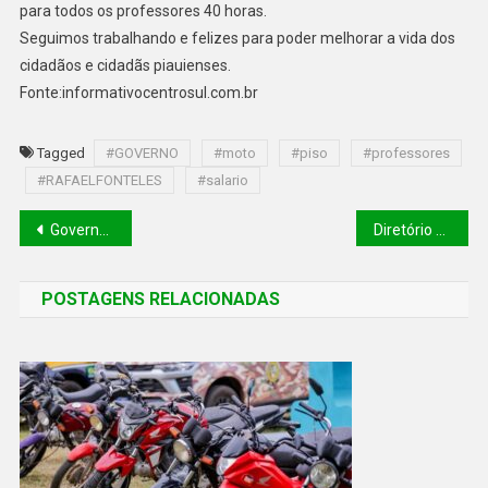
para todos os professores 40 horas.
Seguimos trabalhando e felizes para poder melhorar a vida dos
cidadãos e cidadãs piauienses.
Fonte:informativocentrosul.com.br
Tagged
#GOVERNO
#moto
#piso
#professores
#RAFAELFONTELES
#salario
Governador Rafael Fonteles recebe no Karnak o secretario de Segurança Dr Chico Lucas para fortalecer a segurança nesse Carnaval
Diretório do PT comemora os 43 anos do partido em canto do buriti-Pi
POSTAGENS RELACIONADAS