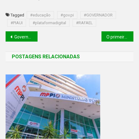
Tagged
#educação
#gov.pi
#GOVERNADOR
#PIAUI
#plataformadigital
#RAFAEL
Governador lança edital com matrículas 100% digital na rede estadual de educação
O primeiro navio da Marinha chegou nesta segunda-feira (11) no Porto Piauí
POSTAGENS RELACIONADAS