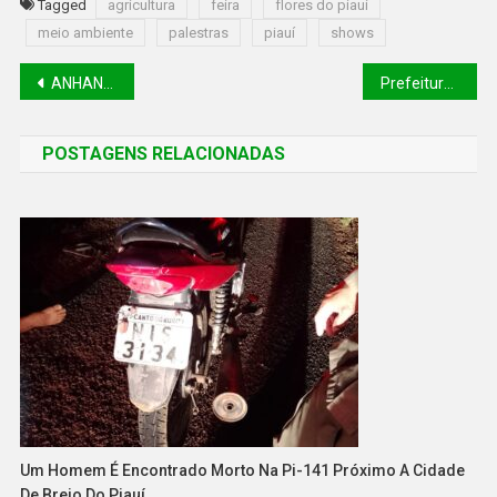
Tagged
agricultura
feira
flores do piauí
meio ambiente
palestras
piauí
shows
ANHANGUERA ENCONTRO PRESENCIAL
Prefeitura de Teresina inicia campanha de vacinação contra a gripe
POSTAGENS RELACIONADAS
Um Homem É Encontrado Morto Na Pi-141 Próximo A Cidade
De Brejo Do Piauí