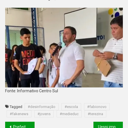
Fonte: Informativo Centro Sul
Tagged
#desinformação
#escola
#fabionovo
#fakenews
#jovens
#medieduc
#terezina
Prefeito Dr. Pessoa leva programa Teresina Cuida de Você ao Real Copagre
Uespi implanta Núcleo de Enfrentamento à Violência Contra a Mulher