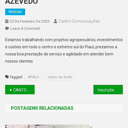
AZEVEDO
Notícias
Castro Comunicações
23 De Fevereiro De 2023
Leave A Comment
Estamos trabalhando com projetos agropecuários, investimentos
e custeio em todo o centro e extremo sul do Piauí, prezamos a
nossa boa prestação de serviço e agilidade em atender bem
nossos clientes
Tagged
#PIAUI
canto do buriti
CANTO DO BURITI/PI: SEGUNDO MAIOR ENTRONCAMENTO RODOVIÁRIO DO PIAUÍ RETOMA CARNAVAL PARA FOMENTAR ECONOMIA
Inscrições para o concurso do Banco do Brasil se encerram nesta sexta-feira (24)
POSTAGENS RELACIONADAS